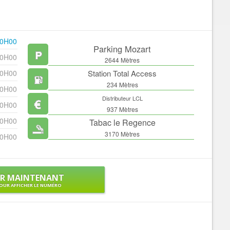
20H00
Parking Mozart
20H00
2644 Mètres
20H00
Station Total Access
234 Mètres
20H00
Distributeur LCL
20H00
937 Mètres
20H00
Tabac le Regence
3170 Mètres
20H00
ER MAINTENANT
OUR AFFICHER LE NUMÉRO