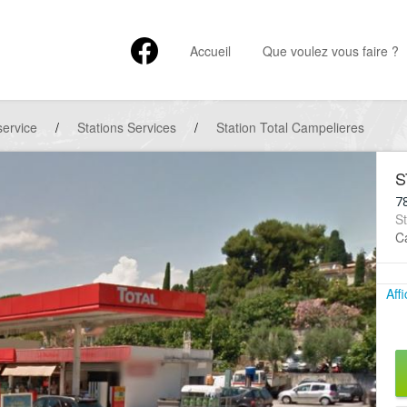
Accueil
Que voulez vous faire ?
service
/
Stations Services
/
Station Total Campelieres
S
7
St
Ca
Aff