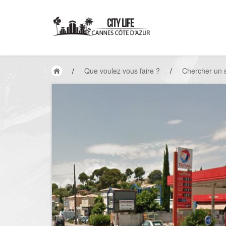
/
Que voulez vous faire ?
/
Chercher un 