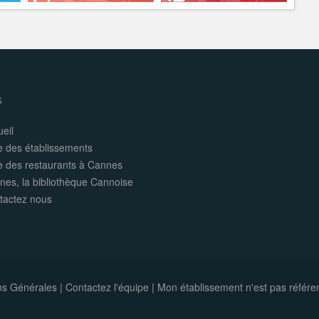
s
eil
e des établissements
te des restaurants à Cannes
nes, la bibliothèque Cannoise
tactez nous
ns Générales
|
Contactez l'équipe
|
Mon établissement n'est pas référe