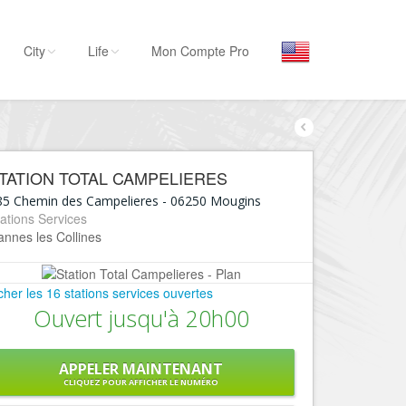
City
Life
Mon Compte Pro
Par activité
Séjourner
TATION TOTAL CAMPELIERES
Hôtels, ...
85 Chemin des Campelieres
-
06250
Mougins
Visiter
ations Services
nnes les Collines
Musées, ...
Sortir
icher les 16 stations services ouvertes
Restaurants, ...
Ouvert jusqu'à 20h00
Commerces
Mode, ...
APPELER MAINTENANT
Loisirs
CLIQUEZ POUR AFFICHER LE NUMÉRO
Plages, sports, ...