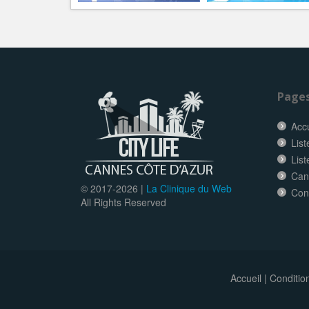
Page
Accu
List
Lis
Can
© 2017-
2026 |
La Clinique du Web
Con
All Rights Reserved
Accueil
|
Conditio