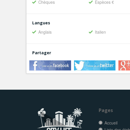
Chèques
Espèces €
Langues
Anglais
Italien
Partager
Pages
Accueil
Liste des éta