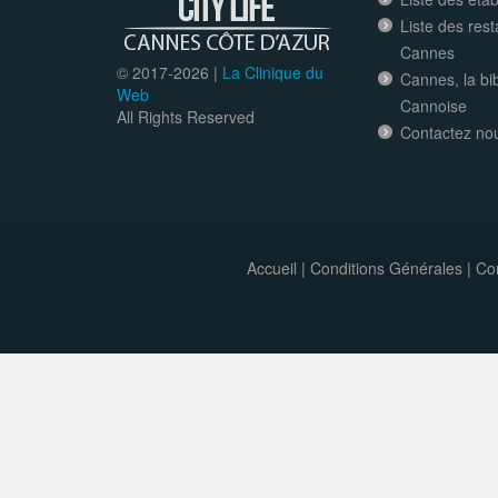
Liste des res
Cannes
© 2017-
2026 |
La Clinique du
Cannes, la bi
Web
Cannoise
All Rights Reserved
Contactez no
Accueil
|
Conditions Générales
|
Con