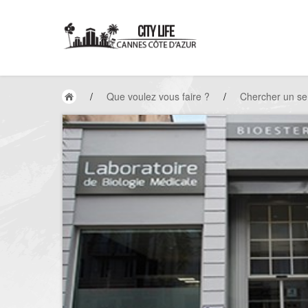
/
Que voulez vous faire ?
/
Chercher un se