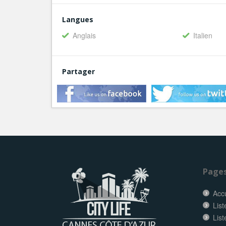
Langues
Anglais
Italien
Partager
Page
Accu
List
Lis