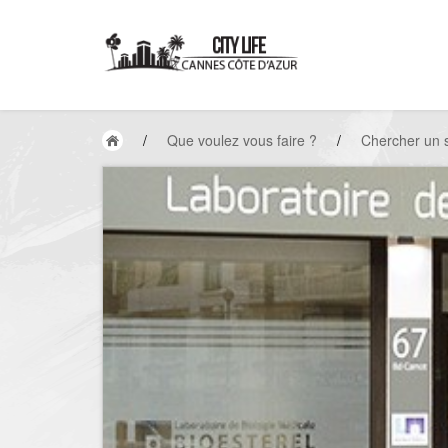
/
Que voulez vous faire ?
/
Chercher un 