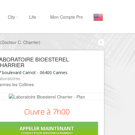
City
Life
Mon Compte Pro
 (Docteur C. Charrier)
Par activité
Séjourner
ABORATOIRE BIOESTEREL
Hôtels, ...
HARRIER
Visiter
7 boulevard Carnot
-
06400
Cannes
boratoires
Musées, ...
nnes les Collines
Sortir
Restaurants, ...
Commerces
Ouvre à 7h00
Mode, ...
Loisirs
APPELER MAINTENANT
CLIQUEZ POUR AFFICHER LE NUMÉRO
Plages, sports, ...