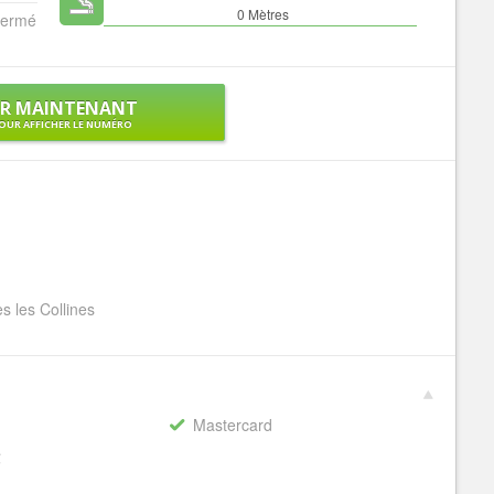
0 Mètres
ermé
ER MAINTENANT
OUR AFFICHER LE NUMÉRO
s les Collines
Mastercard
€