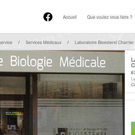
Accueil
Que voulez vous faire ?
service
/
Services Médicaux
/
Laboratoire Bioesterel Charrier
L
C
6
La
Ca