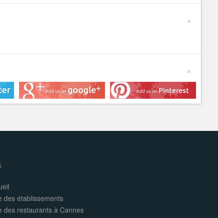
s
eil
e des établissements
te des restaurants à Cannes