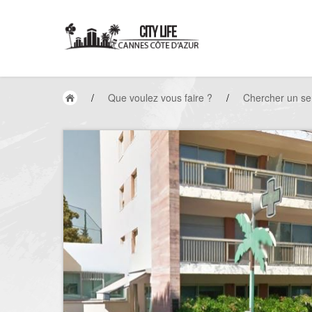
/
Que voulez vous faire ?
/
Chercher un se