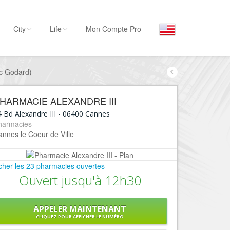
City
Life
Mon Compte Pro
ic Godard)
Par activité
Séjourner
HARMACIE ALEXANDRE III
Hôtels, ...
 Bd Alexandre III
-
06400
Cannes
Visiter
harmacies
nnes le Coeur de Ville
Musées, ...
Sortir
icher les 23 pharmacies ouvertes
Restaurants, ...
Ouvert jusqu'à 12h30
Commerces
Mode, ...
APPELER MAINTENANT
Loisirs
CLIQUEZ POUR AFFICHER LE NUMÉRO
Plages, sports, ...