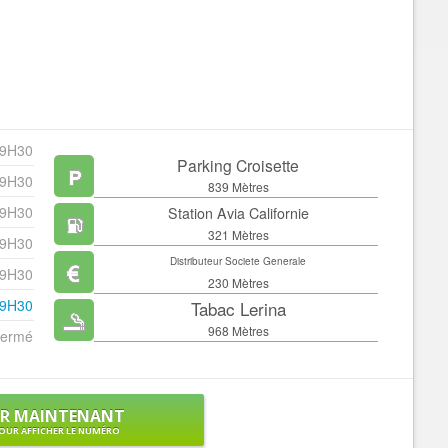
19H30
Parking Croisette
19H30
839 Mètres
19H30
Station Avia Californie
321 Mètres
19H30
Distributeur Societe Generale
19H30
230 Mètres
19H30
Tabac Lerina
968 Mètres
ermé
ER MAINTENANT
OUR AFFICHER LE NUMÉRO