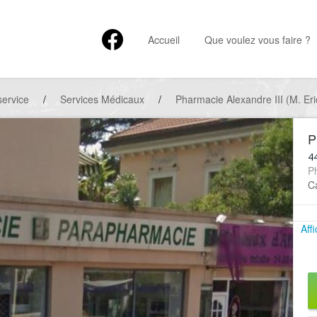
Accueil
Que voulez vous faire ?
service
/
Services Médicaux
/
Pharmacie Alexandre III (M. Er
P
44
P
Ca
Aff