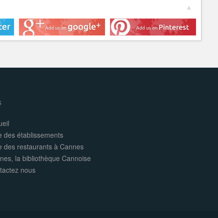
s
eil
e des établissements
te des restaurants à Cannes
nes, la bibliothèque Cannoise
tactez nous