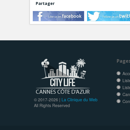
Partager
Page
Accu
List
Lis
Can
© 2017-
2026 |
La Clinique du Web
Con
All Rights Reserved