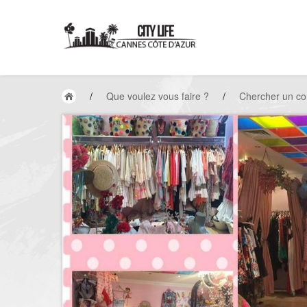
/
Que voulez vous faire ?
/
Chercher un c