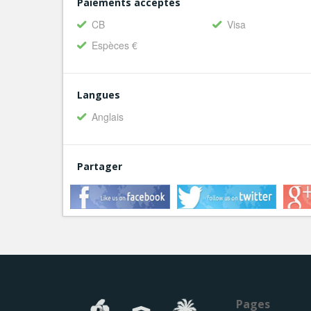
Paiements acceptés
CB
Visa
Espèces €
Langues
Anglais
Partager
Pages