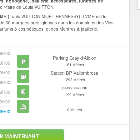
rs, horlogerie, joaillerie, accessoires, lunettes de
voir-faire de Louis VUITTON.
MH (
Louis VUITTON MOËT HENNESSY). LVMH est le
s de 60 marques prestigieuses dans les domaines des Vins
arfums & cosmétiques, et des Montres & joaillerie.
19H00
Parking Gray d'Albion
19H00
181 Mètres
19H00
Station BP Vallombrosa
1293 Mètres
19H00
Distributeur BNP
19H00
199 Mètres
19H00
0 Mètres
19H00
ER MAINTENANT