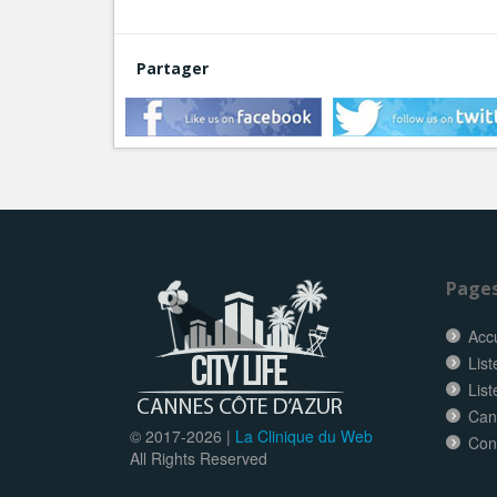
Partager
Page
Accu
List
Lis
Can
© 2017-
2026 |
La Clinique du Web
Con
All Rights Reserved