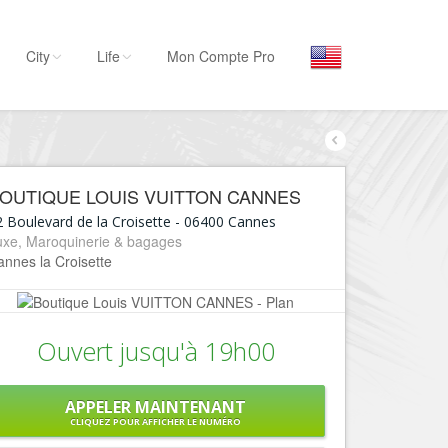
City
Life
Mon Compte Pro
Par activité
Séjourner
OUTIQUE LOUIS VUITTON CANNES
Hôtels, ...
 Boulevard de la Croisette
-
06400
Cannes
Visiter
uxe, Maroquinerie & bagages
nnes la Croisette
Musées, ...
Sortir
Restaurants, ...
Ouvert jusqu'à 19h00
Commerces
Mode, ...
APPELER MAINTENANT
Loisirs
CLIQUEZ POUR AFFICHER LE NUMÉRO
Plages, sports, ...