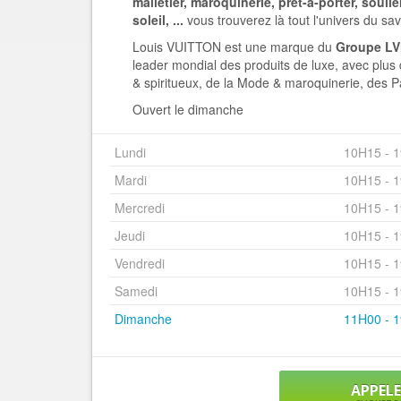
malletier, maroquinerie, prêt-à-porter, soulie
soleil, ...
vous trouverez là tout l'univers du sa
Louis VUITTON est une marque du
Groupe LV
leader mondial des produits de luxe, avec plu
& spiritueux, de la Mode & maroquinerie, des P
Ouvert le dimanche
Lundi
10H15 - 
Mardi
10H15 - 
Mercredi
10H15 - 
Jeudi
10H15 - 
Vendredi
10H15 - 
Samedi
10H15 - 
Dimanche
11H00 - 
APPEL