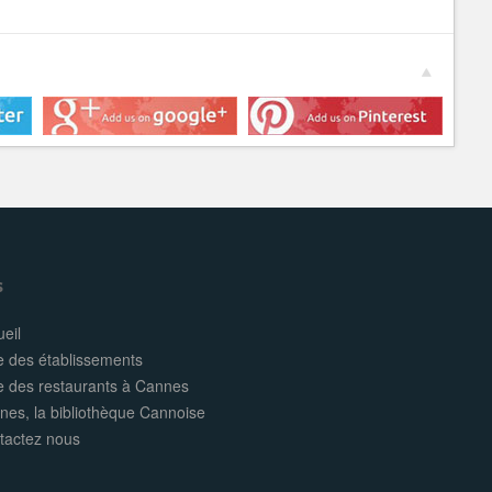
s
eil
e des établissements
te des restaurants à Cannes
nes, la bibliothèque Cannoise
tactez nous