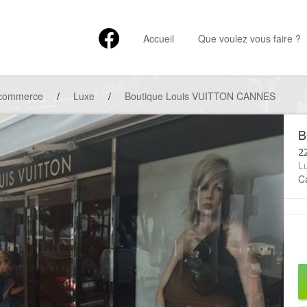
Accueil
Que voulez vous faire ?
 commerce
/
Luxe
/
Boutique Louis VUITTON CANNES
B
22
L
Ca