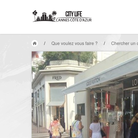
/
Que voulez vous faire ?
/
Chercher un