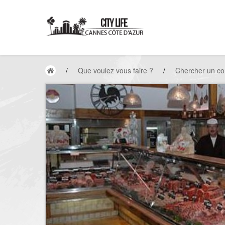
/
Que voulez vous faire ?
/
Chercher un c