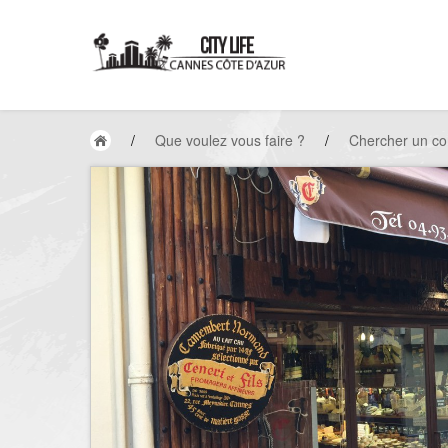
/
Que voulez vous faire ?
/
Chercher un c