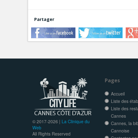
Partager
Pages
Accueil
Liste des éta
Liste des res
Cannes
© 2017-
2026 |
La Clinique du
Cannes, la bi
Web
Cannoise
All Rights Reserved