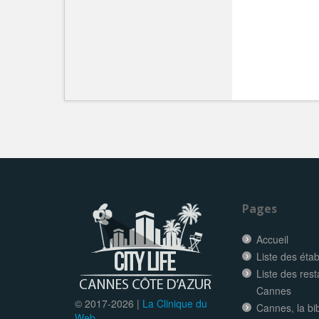
Pages
Accueil
Liste des éta
Liste des res
Cannes
© 2017-
2026 |
La Clinique du
Cannes, la bi
Web