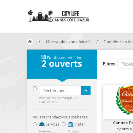
/
Que voulez vous faire ?
/
Chercher un loi
18
Établissements dont
2
ouverts
Filtres
Popula
Submit
Rechercher une marque, un
établissement...
Vous recherchez:
Vous souhaitez:
Cannes Te
Services
Visiter
Sports &
Tourisme, ...
Musées, ...