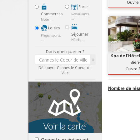
Ouvre 
Sortir
Commerces
Restaurants,
...
Mode, ...
Loisirs
Séjourner
Plages, sports,
...
Hôtels, ...
Dans quel quartier ?
Spa de l'Hôte
Cannes le Coeur de Ville
Séj
Bien
Découvrir Cannes le Coeur de
Ouvre 
Ville
Nombre de résu
Ouverts maintenant