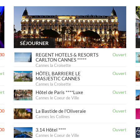
SÉJOURNER
30
REGENT HOTELS & RESORTS
Ouvert
CARLTON CANNES *****
Cannes la Croisette
rt
HÔTEL BARRIERE LE
Ouvert
MASJESTIC CANNES
Cannes la Croisette
rt
Hôtel de Paris ****Luxe
Ouvert
Cannes le Coeur de Ville
00
La Bastide de l'Oliveraie
Ouvert
Cannes les Collines
00
3.14 Hôtel ****
Ouvert
Cannes le Coeur de Ville