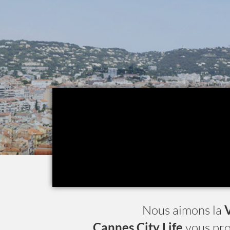
Nous aimons la
V
Cannes City Life
vous pr