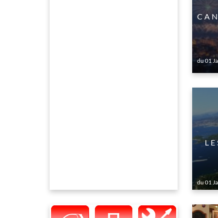
CAN
du 01 J
LE
du 01 J