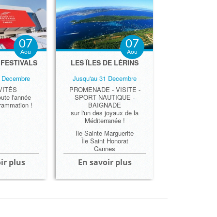
07
07
Aou
Aou
 FESTIVALS
LES ÎLES DE LÉRINS
1 Decembre
Jusqu'au 31 Decembre
VITÉS
PROMENADE - VISITE -
ute l'année
SPORT NAUTIQUE -
grammation !
BAIGNADE
sur l'un des joyaux de la
Méditerranée !
Île Sainte Marguerite
Île Saint Honorat
Cannes
ir plus
En savoir plus
 Festivals
isette
nes