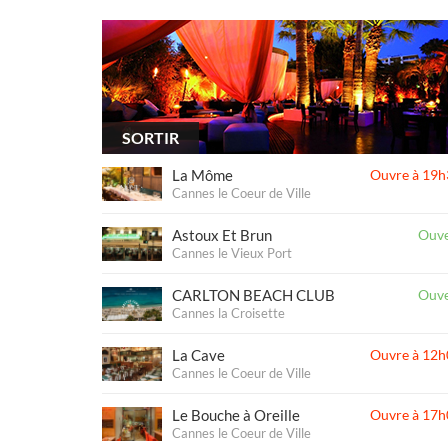
SORTIR
La Môme
Ouvre à 19h
Cannes le Coeur de Ville
Astoux Et Brun
Ouve
Cannes le Vieux Port
CARLTON BEACH CLUB
Ouve
Cannes la Croisette
La Cave
Ouvre à 12h
Cannes le Coeur de Ville
Le Bouche à Oreille
Ouvre à 17h
Cannes le Coeur de Ville