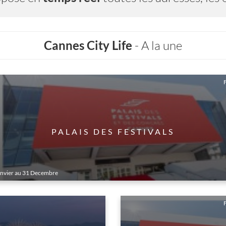
Cannes City Life
- A la une
F
PALAIS DES FESTIVALS
anvier au 31 Decembre
‹
›
F