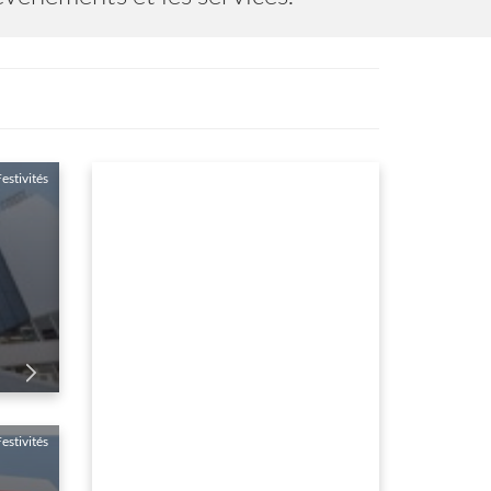
estivités
LES ÎLES DE LÉRINS
du 01 Janvier au 31 Decembre
estivités