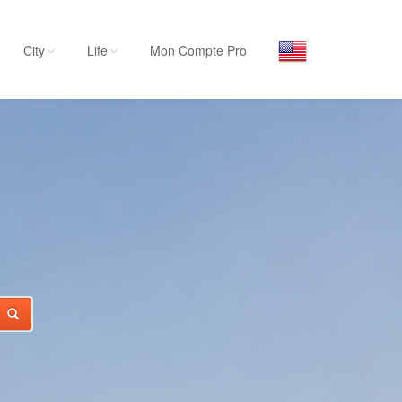
City
Life
Mon Compte Pro
Par activité
LIFE
Séjourner
Hôtels, ...
Visiter
Musées, ...
Sortir
Restaurants, ...
Commerces
Mode, ...
Loisirs
Plages, sports, ...