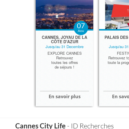
07
Aou
CANNES, JOYAU DE LA
PALAIS DES
CÔTE D'AZUR
Jusqu'au 31 Decembre
Jusqu'au 3
EXPLORE CANNES
FESTI
Retrouvez
Retrouvez to
toutes les offres
toute la pro
de séjours !
En savoir plus
En savo
Palais des
La Cro
Can
Cannes City Life
- ID Recherches