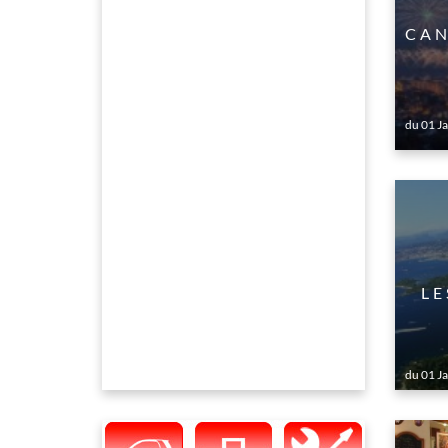
CAN
du 01 J
LE
du 01 J