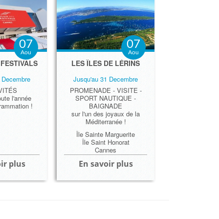
07
07
Aou
Aou
 FESTIVALS
LES ÎLES DE LÉRINS
1 Decembre
Jusqu'au 31 Decembre
VITÉS
PROMENADE - VISITE -
ute l'année
SPORT NAUTIQUE -
grammation !
BAIGNADE
sur l'un des joyaux de la
Méditerranée !
Île Sainte Marguerite
Île Saint Honorat
Cannes
ir plus
En savoir plus
 Festivals
isette
nes