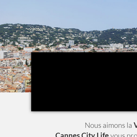
Nous aimons la
V
Cannes City Life
vous pr