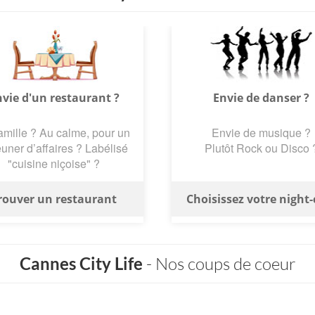
vie d'un restaurant ?
Envie de danser ?
amille ? Au calme, pour un
Envie de musique ?
uner d’affaires ? Labélisé
Plutôt Rock ou Disco 
"cuisine niçoise" ?
rouver un restaurant
Choisissez votre night-
Cannes City Life
- Nos coups de coeur