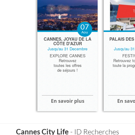
07
Aou
CANNES, JOYAU DE LA
PALAIS DES
CÔTE D'AZUR
Jusqu'au 31 Decembre
Jusqu'au 3
EXPLORE CANNES
FESTI
Retrouvez
Retrouvez to
toutes les offres
toute la pro
de séjours !
En savoir plus
En savo
Palais des
La Cro
Can
Cannes City Life
- ID Recherches