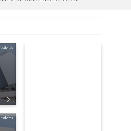
estivités
LES ÎLES DE LÉRINS
du 01 Janvier au 31 Decembre
estivités