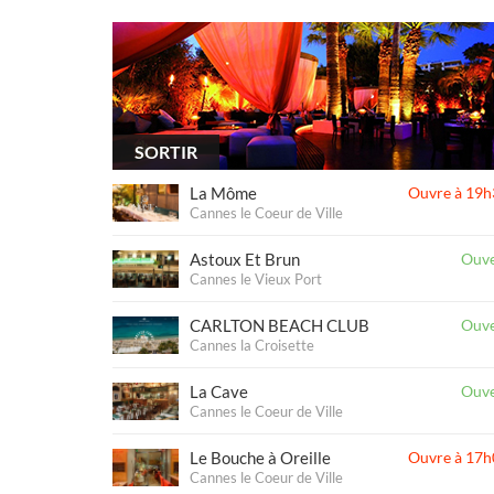
SORTIR
La Môme
Ouvre à 19h
Cannes le Coeur de Ville
Astoux Et Brun
Ouve
Cannes le Vieux Port
CARLTON BEACH CLUB
Ouve
Cannes la Croisette
La Cave
Ouve
Cannes le Coeur de Ville
Le Bouche à Oreille
Ouvre à 17h
Cannes le Coeur de Ville