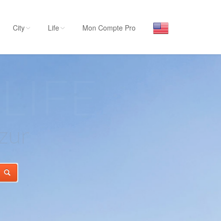
City
Life
Mon Compte Pro
Par activité
LIFE
Séjourner
Hôtels, ...
Visiter
Musées, ...
Sortir
Restaurants, ...
Commerces
Mode, ...
Loisirs
Plages, sports, ...