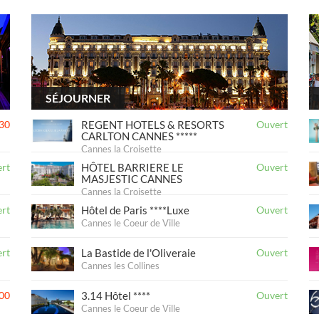
SÉJOURNER
30
REGENT HOTELS & RESORTS
Ouvert
CARLTON CANNES *****
Cannes la Croisette
rt
HÔTEL BARRIERE LE
Ouvert
MASJESTIC CANNES
Cannes la Croisette
rt
Hôtel de Paris ****Luxe
Ouvert
Cannes le Coeur de Ville
rt
La Bastide de l'Oliveraie
Ouvert
Cannes les Collines
00
3.14 Hôtel ****
Ouvert
Cannes le Coeur de Ville