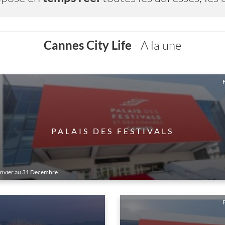
Cannes City Life
- A la une
F
PALAIS DES FESTIVALS
anvier au 31 Decembre
‹
›
F