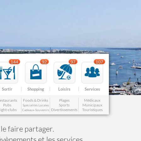
Services
Tourisme, ...
144
92
97
107
Sortir
Shopping
Loisirs
Services
estaurants
Foods & Drinks
Plages
Médicaux
Pubs
Sports
Municipaux
Spécialités Locales
ight-clubs
Divertissements
Touristiques
Cadeaux-Souvenirs
le faire partager.
évènements et les services.
Famille
Gay-friendly