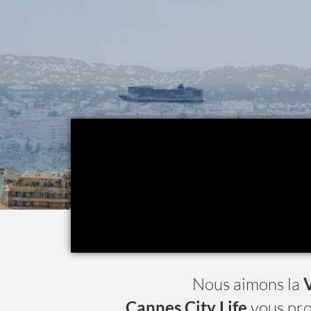
Nous aimons la
V
Cannes City Life
vous pr