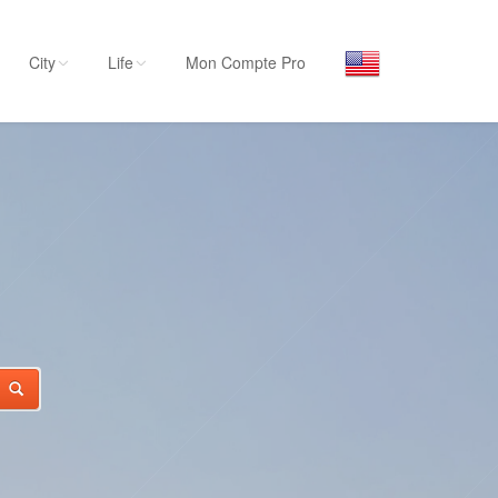
City
Life
Mon Compte Pro
LIFE
Par activité
Séjourner
Hôtels, ...
Visiter
nts
Musées, ...
Sortir
Restaurants, ...
Commerces
Mode, ...
Loisirs
Plages, sports, ...