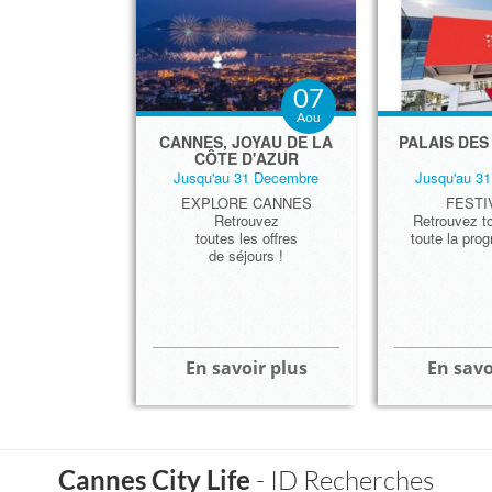
07
Aou
CANNES, JOYAU DE LA
PALAIS DES
CÔTE D'AZUR
Jusqu'au 31 Decembre
Jusqu'au 3
EXPLORE CANNES
FESTI
Retrouvez
Retrouvez to
toutes les offres
toute la pro
de séjours !
En savoir plus
En savo
Palais des
La Cro
Can
Cannes City Life
- ID Recherches