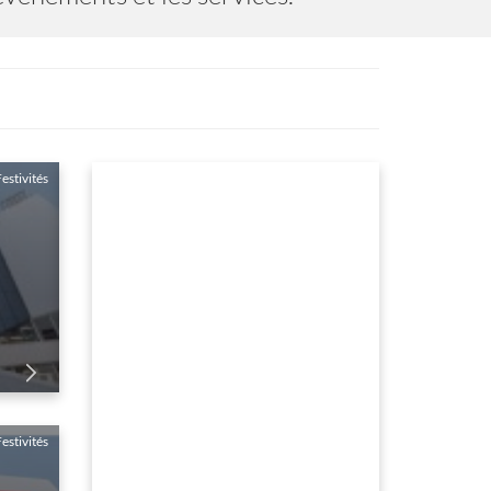
Loisirs
estivités