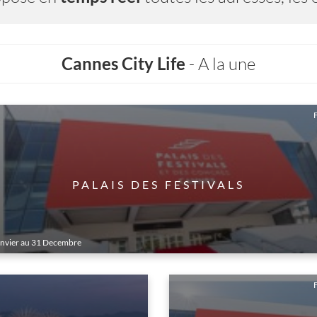
Cannes City Life
- A la une
s
LES ÎLES DE LÉRINS
du 01 Janvier au 31 Decembre
‹
›
F