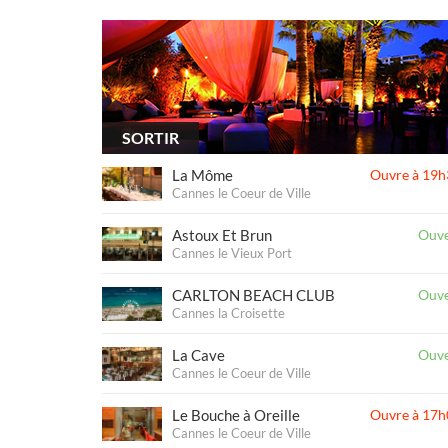
SORTIR
La Môme
Ouvre à 19h
Cannes le Coeur de Ville
Astoux Et Brun
Ouve
Cannes le Vieux Port
CARLTON BEACH CLUB
Ouve
Cannes la Croisette
La Cave
Ouve
Cannes le Coeur de Ville
Le Bouche à Oreille
Ouvre à 17h
Cannes le Coeur de Ville