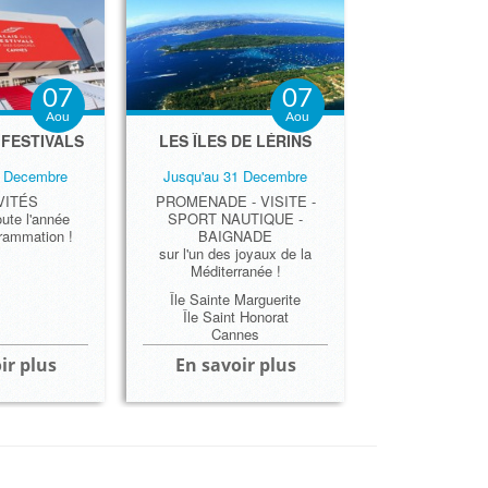
07
07
Aou
Aou
 FESTIVALS
LES ÎLES DE LÉRINS
1 Decembre
Jusqu'au 31 Decembre
VITÉS
PROMENADE - VISITE -
ute l'année
SPORT NAUTIQUE -
grammation !
BAIGNADE
sur l'un des joyaux de la
Méditerranée !
Île Sainte Marguerite
Île Saint Honorat
Cannes
ir plus
En savoir plus
 Festivals
isette
nes