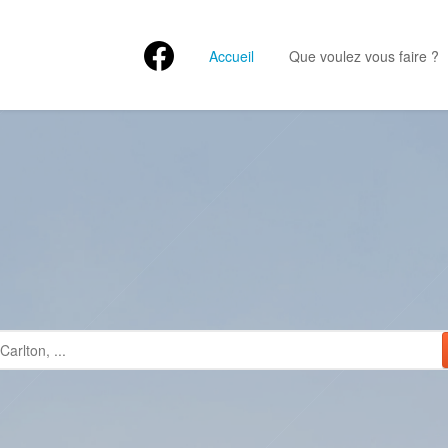
Accueil
Que voulez vous faire ?
NES CITY 
us de 500 établisseme