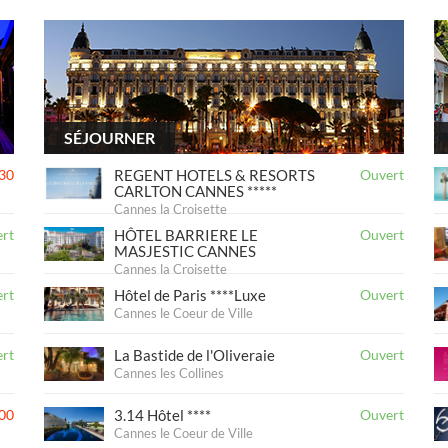
SÉJOURNER
30
REGENT HOTELS & RESORTS
Ouvert
CARLTON CANNES *****
Cannes la Croisette
rt
HÔTEL BARRIERE LE
Ouvert
MASJESTIC CANNES
Cannes la Croisette
rt
Hôtel de Paris ****Luxe
Ouvert
Cannes le Coeur de Ville
rt
La Bastide de l'Oliveraie
Ouvert
Cannes les Collines
00
3.14 Hôtel ****
Ouvert
Cannes le Coeur de Ville