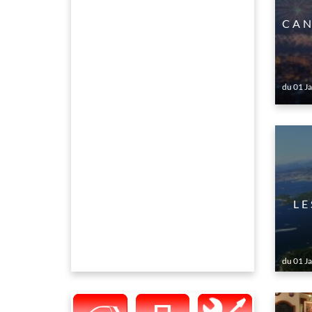
CAN
du 01 J
LE
du 01 J